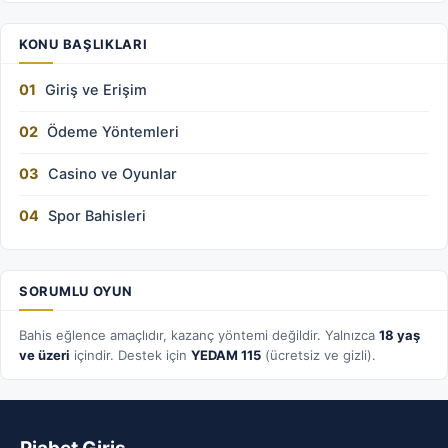
KONU BAŞLIKLARI
01
Giriş ve Erişim
02
Ödeme Yöntemleri
03
Casino ve Oyunlar
04
Spor Bahisleri
SORUMLU OYUN
Bahis eğlence amaçlıdır, kazanç yöntemi değildir. Yalnızca
18 yaş
ve üzeri
içindir. Destek için
YEDAM 115
(ücretsiz ve gizli).