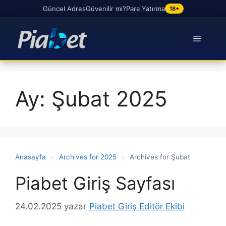
İçeriğe
Güncel Adres
Güvenilir mi?
Para Yatırma
18+
atla
Menü
Ay:
Şubat 2025
Anasayfa
-
Archives for 2025
-
Archives for Şubat
Piabet Giriş Sayfası
24.02.2025
yazar
Piabet Giriş Editör Ekibi