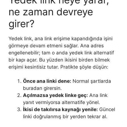
ne zaman devreye
girer?
Yedek link, ana link erişime kapandığında işini
görmeye devam etmeni sağlar. Ana adres
engellenebilir; tam o anda yedek link alternatif
bir kapı açar. Bu yüzden ikisini birden bilmek
erişimi kesintisiz tutar. Pratikte şöyle düşün:
Önce ana linki dene:
Normal şartlarda
buradan girersin.
Açılmazsa yedek linke geç:
Ana link
yanıt vermiyorsa alternatife yönel.
İkisi de takılırsa kaynağı yenile:
Güncel
linki doğrulanmış bir yerden tekrar al.