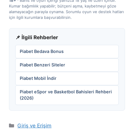
18+
· Bahis ve oyun içeriği yalnızca 18 yaş ve üzeri içindir.
Kumar bağımlılık yapabilir; bütçeni aşma, kaybetmeyi göze
alamayacağın parayla oynama. Sorumlu oyun ve destek hatları
için ilgili kurumlara başvurabilirsin.
📌 İlgili Rehberler
Piabet Bedava Bonus
Piabet Benzeri Siteler
Piabet Mobil İndir
Piabet eSpor ve Basketbol Bahisleri Rehberi
(2026)
Kategoriler
Giriş ve Erişim