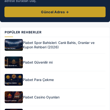
adrese buradan ulaş.
Güncel Adres →
POPÜLER REHBERLER
Piabet Spor Bahisleri: Canlı Bahis, Oranlar ve
Kupon Rehberi (2026)
Piabet Güvenilir mi
Piabet Para Çekme
Piabet Casino Oyunları