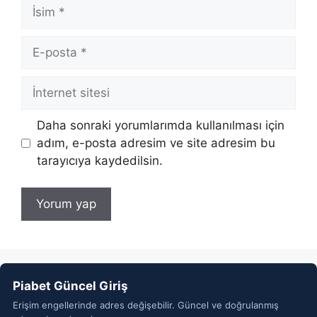
İsim
E-
posta
İnternet
sitesi
Daha sonraki yorumlarımda kullanılması için
adım, e-posta adresim ve site adresim bu
tarayıcıya kaydedilsin.
Piabet Güncel Giriş
Erişim engellerinde adres değişebilir. Güncel ve doğrulanmış