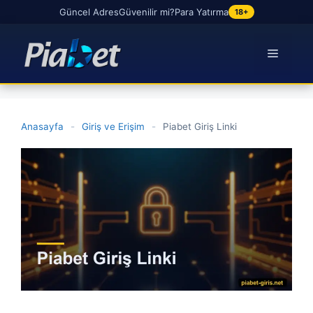
İçeriğe
Güncel Adres
Güvenilir mi?
Para Yatırma
18+
atla
Menü
Anasayfa
-
Giriş ve Erişim
-
Piabet Giriş Linki