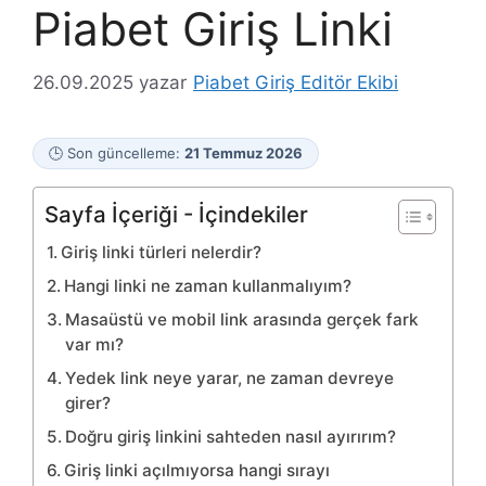
Piabet Giriş Linki
26.09.2025
yazar
Piabet Giriş Editör Ekibi
🕒 Son güncelleme:
21 Temmuz 2026
Sayfa İçeriği - İçindekiler
Giriş linki türleri nelerdir?
Hangi linki ne zaman kullanmalıyım?
Masaüstü ve mobil link arasında gerçek fark
var mı?
Yedek link neye yarar, ne zaman devreye
girer?
Doğru giriş linkini sahteden nasıl ayırırım?
Giriş linki açılmıyorsa hangi sırayı