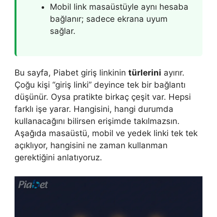
Mobil link masaüstüyle aynı hesaba
bağlanır; sadece ekrana uyum
sağlar.
Bu sayfa, Piabet giriş linkinin
türlerini
ayırır.
Çoğu kişi “giriş linki” deyince tek bir bağlantı
düşünür. Oysa pratikte birkaç çeşit var. Hepsi
farklı işe yarar. Hangisini, hangi durumda
kullanacağını bilirsen erişimde takılmazsın.
Aşağıda masaüstü, mobil ve yedek linki tek tek
açıklıyor, hangisini ne zaman kullanman
gerektiğini anlatıyoruz.