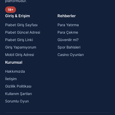
platformudur.
18+
Giriş & Erişim
Rehberler
Piabet Giriş Sayfası
Para Yatırma
Piabet Güncel Adresi
Para Çekme
Piabet Giriş Linki
Güvenilir mi?
Giriş Yapamıyorum
Spor Bahisleri
Mobil Giriş Adresi
Casino Oyunları
Kurumsal
Hakkımızda
İletişim
Gizlilik Politikası
Kullanım Şartları
Sorumlu Oyun